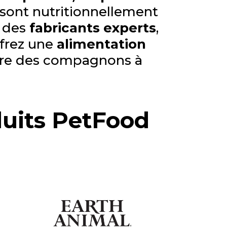
 sont nutritionnellement
à des
fabricants experts
,
ffrez une
alimentation
être des compagnons à
duits PetFood