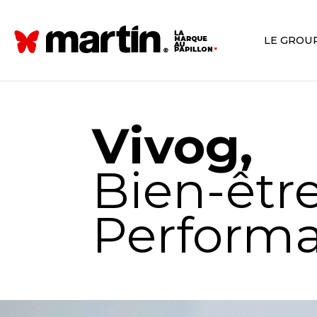
LE GROU
Vivog,
Bien-êtr
Perform